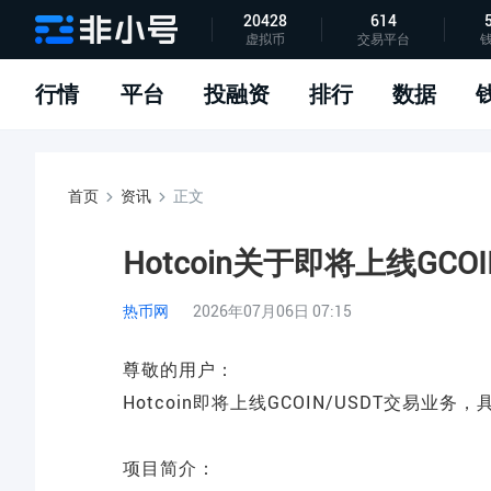
20428
614
虚拟币
交易平台
指标说明
APP下载
问题反馈
行情
平台
投融资
排行
数据
首页
资讯
正文
Hotcoin关于即将上线GCOI
热币网
2026年07月06日 07:15
尊敬的用户：
Hotcoin即将上线GCOIN/USDT交易
项目简介：