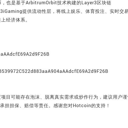
，也是基于ArbitrumOrbit技术构建的Layer3区块链
Web3iGaming提供流动性层，将线上娱乐、体育投注、实时交
链上经济体系。
AAdcfE69A2d9F26B
0xC3B539972C522d883aaA904aAAdcfE69A2d9F26B
度项目可能存在泡沫、脱离真实需求或炒作行为，建议用户谨
为承担担保、赔偿等责任。感谢您对Hotcoin的支持！