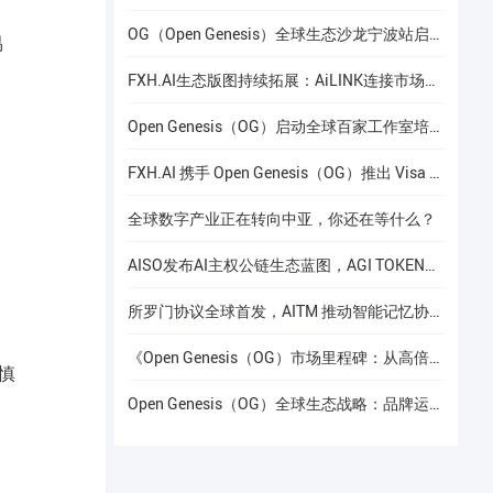
OG（Open Genesis）全球生态沙龙宁波站启幕，聚焦AI × Web3共识与应用落地
易
FXH.AI生态版图持续拓展：AiLINK连接市场数据、AI洞察与安全协作
Open Genesis（OG）启动全球百家工作室培养计划
FXH.AI 携手 Open Genesis（OG）推出 Visa 联名实体卡
全球数字产业正在转向中亚，你还在等什么？
AISO发布AI主权公链生态蓝图，AGI TOKEN计划于12月24日上线Gate.io
所罗门协议全球首发，AITM 推动智能记忆协议进入全球协作阶段
《Open Genesis（OG）市场里程碑：从高倍增长到共识流动性的价值重构》
慎
Open Genesis（OG）全球生态战略：品牌运营赋能下的线下共识网络建设