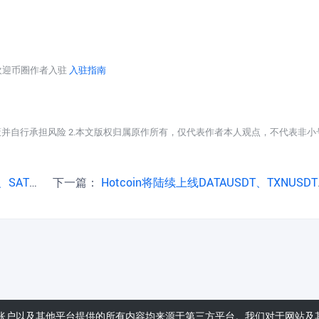
台欢迎币圈作者入驻
入驻指南
策并自行承担风险 2.本文版权归属原作所有，仅代表作者本人观点，不代表非小
O的公告
下一篇：
Hotcoin将陆续上线DATAUSDT、TXNUSDT、CATUSDT、FLEXUSDT永续合约交易
账户以及其他平台提供的所有内容均来源于第三方平台。我们对于网站及