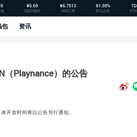
59
¥6.69
¥6.7513
61.59%
7G
钱包
USDT场外
USD汇率
BTC占比
ETH
钱包
资讯
N（Playnance）的公告
业务，具体开放时间将以公告另行通知。