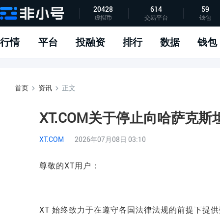
20428
614
59
虚拟币
交易平台
钱包
指标说明
APP下载
问题反馈
行情
平台
投融资
排行
数据
钱包
首页
资讯
正文
XT.COM关于停止向哈萨克
XT.COM
2026年07月08日 03:10
尊敬的XT用户：
XT 始终致力于在遵守各国法律法规的前提下提