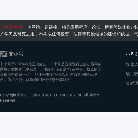
免责声明：
本网站、超链接、相关应用程序、论坛、博客等媒体账户
户学习及研究之用，不构成任何投资、法律等其他领域的建议和依据。您
小号
媒体
非小号于2017年8月正式创立，非小号是区块链行业起步最早的
区块链数据资讯平台之一。我们的使命是“打造中立，权威的区
项目
块链综合信息平台”，非小号秉承“一切以用户为本”的经营理
念，为用户提供优质的区块链信息分享服务。
交易
Copyright ©2023 FEIXIAOHAO TECHNOLOGY INC All Rights
Reserved