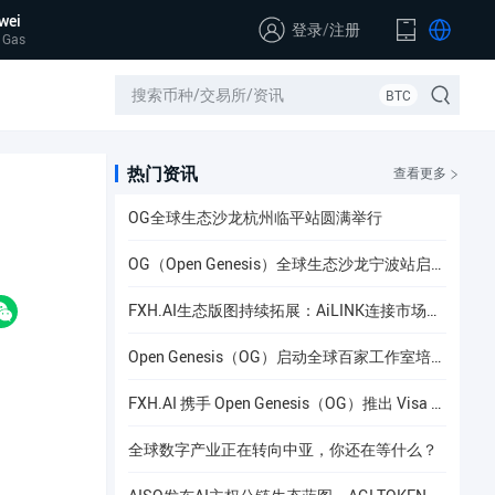
wei
登录
/
注册
 Gas
BTC
热门资讯
查看更多
OG全球生态沙龙杭州临平站圆满举行
OG（Open Genesis）全球生态沙龙宁波站启幕，聚焦AI × Web3共识与应用落地
FXH.AI生态版图持续拓展：AiLINK连接市场数据、AI洞察与安全协作
Open Genesis（OG）启动全球百家工作室培养计划
FXH.AI 携手 Open Genesis（OG）推出 Visa 联名实体卡
全球数字产业正在转向中亚，你还在等什么？