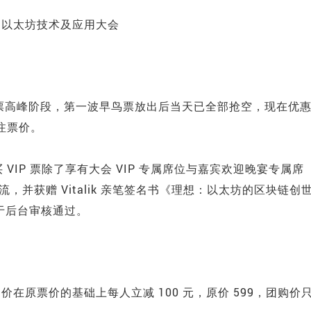
售票高峰阶段，第一波早鸟票放出后当天已全部抢空，现在优
注票价。
购买 VIP 票除了享有大会 VIP 专属席位与嘉宾欢迎晚宴专属席
交流，并获赠 Vitalik 亲笔签名书《理想：以太坊的区块链创
便于后台审核通过。
在原票价的基础上每人立减 100 元，原价 599，团购价