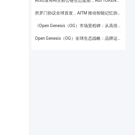
AISO发布AI主权公链生态蓝图，AGI TOKEN计划于12月24日上线Gate.io
所罗门协议全球首发，AITM 推动智能记忆协议进入全球协作阶段
《Open Genesis（OG）市场里程碑：从高倍增长到共识流动性的价值重构》
Open Genesis（OG）全球生态战略：品牌运营赋能下的线下共识网络建设