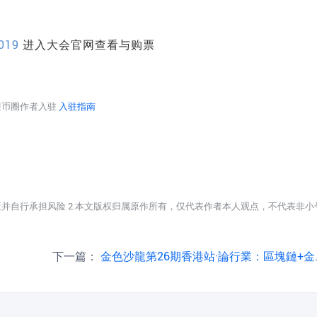
2019
进入大会官网查看与购票
迎币圈作者入驻
入驻指南
策并自行承担风险 2.本文版权归属原作所有，仅代表作者本人观点，不代表非小
下一篇：
金色沙龍第26期香港站·論行業：區塊鏈+金融-起源於未來