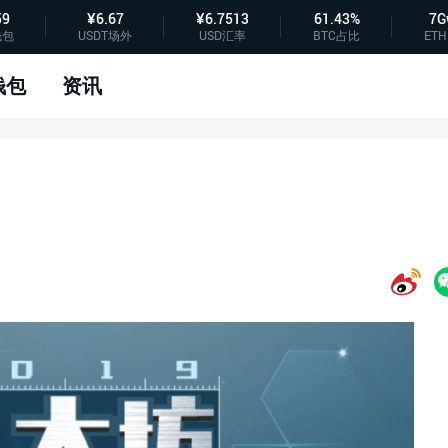
59
¥6.67
¥6.7513
61.43%
7G
钱包
USDT场外
USD汇率
BTC占比
ETH
钱包
资讯