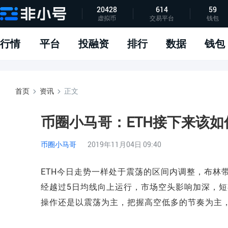
20428
614
59
虚拟币
交易平台
钱包
指标说明
APP下载
问题反馈
行情
平台
投融资
排行
数据
钱包
首页
资讯
正文
币圈小马哥：ETH接下来该
币圈小马哥
2019年11月04日 09:40
ETH今日走势一样处于震荡的区间内调整，布林
经越过5日均线向上运行，市场空头影响加深，
操作还是以震荡为主，把握高空低多的节奏为主