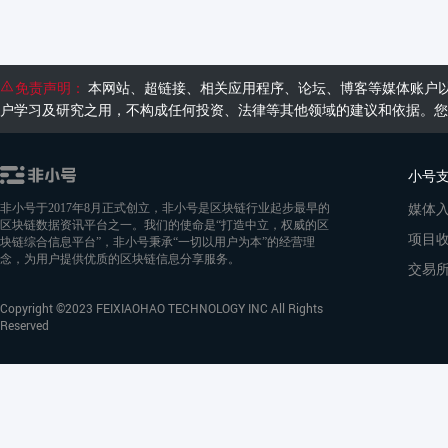
免责声明：
本网站、超链接、相关应用程序、论坛、博客等媒体账户
户学习及研究之用，不构成任何投资、法律等其他领域的建议和依据。您
小号
媒体
非小号于2017年8月正式创立，非小号是区块链行业起步最早的
区块链数据资讯平台之一。我们的使命是“打造中立，权威的区
项目
块链综合信息平台”，非小号秉承“一切以用户为本”的经营理
念，为用户提供优质的区块链信息分享服务。
交易
Copyright ©2023 FEIXIAOHAO TECHNOLOGY INC All Rights
Reserved