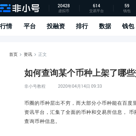
20428
614
59
虚拟币
交易平台
钱包
指标说明
APP下载
问题反馈
行情
平台
投融资
排行
数据
钱包
首页
资讯
正文
如何查询某个币种上架了哪些
非小号教程
2020年04月14日 09:33
币圈的币种层出不穷，而大部分小币种能在百度
资讯平台，汇集了全面的币种和交易所信息， 币
查询币种信息。