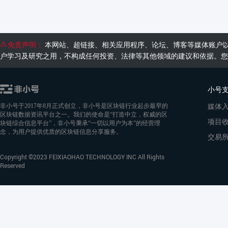
免责声明：
本网站、超链接、相关应用程序、论坛、博客等媒体账户
户学习及研究之用，不构成任何投资、法律等其他领域的建议和依据。您
小号
媒体
非小号于2017年8月正式创立，非小号是区块链行业起步最早的
区块链数据资讯平台之一。我们的使命是“打造中立，权威的区
项目
块链综合信息平台”，非小号秉承“一切以用户为本”的经营理
念，为用户提供优质的区块链信息分享服务。
交易
Copyright ©2023 FEIXIAOHAO TECHNOLOGY INC All Rights
Reserved