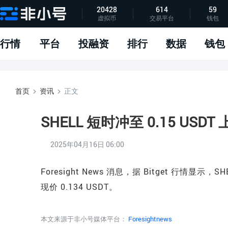
20428
614
59
虚拟币
交易平台
钱包
指标说明
APP下载
问题反馈
行情
平台
投融资
排行
数据
钱包
首页
资讯
正文
SHELL 短时冲至 0.15 USD
2025年04月16日 06:00
Foresight News 消息，据 Bitget 行情显示，S
现价 0.134 USDT。
本文来源于非小号媒体平台：
Foresightnews