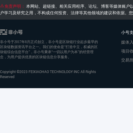
免责声明：
本网站、超链接、相关应用程序、论坛、博客等媒体账户
户学习及研究之用，不构成任何投资、法律等其他领域的建议和依据。您
小号
媒体
非小号于2017年8月正式创立，非小号是区块链行业起步最早的
区块链数据资讯平台之一。我们的使命是“打造中立，权威的区
项目
块链综合信息平台”，非小号秉承“一切以用户为本”的经营理
念，为用户提供优质的区块链信息分享服务。
交易
Copyright ©2023 FEIXIAOHAO TECHNOLOGY INC All Rights
Reserved