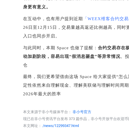
身更有意义。
在互动中，也有用户提到近期
「
WEEX
维客合约交易
26
日至
12
月
15
日，交易量越高返还比例越高，同时
入口也同步开启。
与此同时，本期
Space
也做了提醒：
合约交易存在
动加剧阶段，容易出现
“
假消息砸盘
”
等异常情况
。
仓
最终，我们更希望借由这场
Space
给大家提供
“
怎么
定性依然来自理解现金、理解美联储与理解时间周期
2026
年最大的胜率
本文来源于非小号媒体平台：
非小号官方
现已在非小号资讯平台发布 373 篇作品，非小号开放平台欢迎
本文网址：
/news/12299347.html