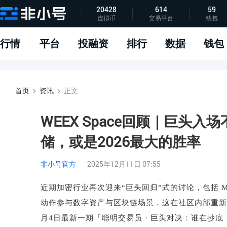
20428
614
59
虚拟币
交易平台
钱包
指标说明
APP下载
问题反馈
行情
平台
投融资
排行
数据
钱包
首页
资讯
正文
WEEX Space回顾｜巨头
储，或是2026最大的胜率
非小号官方
2025年12月11日 07:55
近期加密行业再次迎来
“
巨头回归
”
式的讨论，包括
M
动作参与数字资产与区块链场景，这在社区内部重新
月
4
日最新一期「聪明交易员
·
巨头对决：谁在抄底