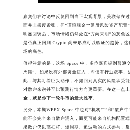
嘉宾们在讨论中反复回到当下宏观背景，美联储在过
面并非极度紧张，但
“
谨慎现金
”“
延后风险资产配置
”
明显回调后，市场情绪仍然处在
“
方向未明
”
的灰色区
是否真正回到
Crypto
尚未形成可以验证的趋势，这
场的底色。
值得注意的是，这场
Space
中，多位嘉宾提到普通
周期
”
。如果没有外部资金进入，即便有行业叙事、
此，与其盯着巨头动作，不如回到真实的风险承受能
对散户来说甚至比预测行情方向更重要。在这一点上
金，就是你下一轮牛市的最大胜率
。
另外，本期
WEEX Space
中也对
“
机构牛
”
和
“
散户牛
能不会完全来自散户涌入，而更可能来自机构配置端
果散户仍以高杠杆、短周期、追波动的方式参与，反