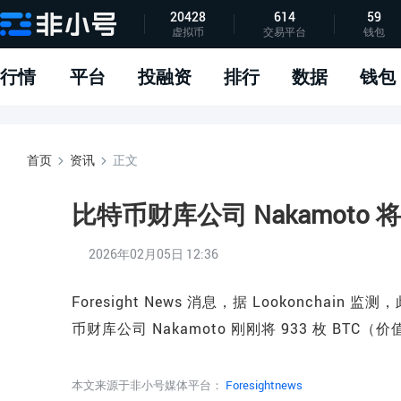
20428
614
59
虚拟币
交易平台
钱包
指标说明
APP下载
问题反馈
行情
平台
投融资
排行
数据
钱包
首页
资讯
正文
比特币财库公司 Nakamoto 将
2026年02月05日 12:36
Foresight News 消息，据 Lookonchain 
币财库公司 Nakamoto 刚刚将 933 枚 BTC（
本文来源于非小号媒体平台：
Foresightnews