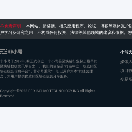
免责声明：
本网站、超链接、相关应用程序、论坛、博客等媒体账户
户学习及研究之用，不构成任何投资、法律等其他领域的建议和依据。您
小号
媒体
非小号于2017年8月正式创立，非小号是区块链行业起步最早的
区块链数据资讯平台之一。我们的使命是“打造中立，权威的区
项目
块链综合信息平台”，非小号秉承“一切以用户为本”的经营理
念，为用户提供优质的区块链信息分享服务。
交易
Copyright ©2023 FEIXIAOHAO TECHNOLOGY INC All Rights
Reserved