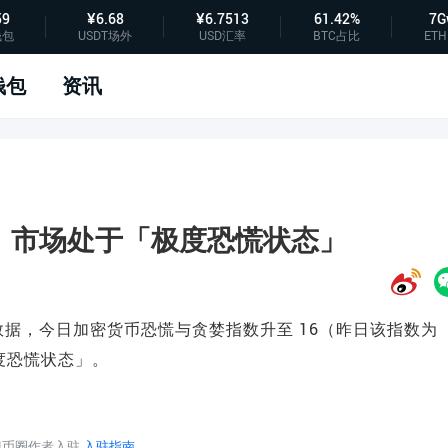
59
¥6.68
¥6.7513
61.42%
7G
钱包
USDT场外
USD汇率
BTC占比
ETH
钱包
资讯
6，市场处于「极度恐慌状态」
tive.me 数据，今日加密货币恐慌与贪婪指数升至 16（昨日该指数为
度恐慌状态」。
迎币圈作者入驻
入驻指南