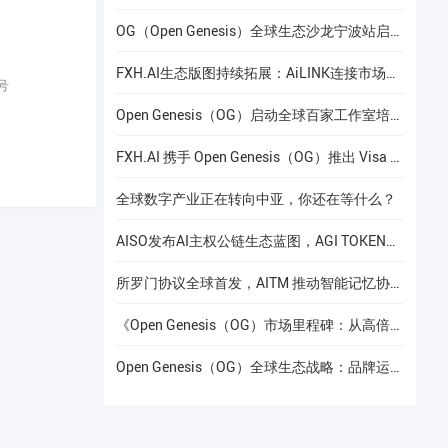
OG（Open Genesis）全球生态沙龙宁波站启幕，聚焦AI × Web3共识与应用落地
FXH.AI生态版图持续拓展：AiLINK连接市场数据、AI洞察与安全协作
号
Open Genesis（OG）启动全球百家工作室培养计划
FXH.AI 携手 Open Genesis（OG）推出 Visa 联名实体卡
全球数字产业正在转向中亚，你还在等什么？
AISO发布AI主权公链生态蓝图，AGI TOKEN计划于12月24日上线Gate.io
所罗门协议全球首发，AITM 推动智能记忆协议进入全球协作阶段
《Open Genesis（OG）市场里程碑：从高倍增长到共识流动性的价值重构》
Open Genesis（OG）全球生态战略：品牌运营赋能下的线下共识网络建设