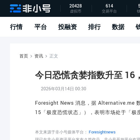
20428
614
虚拟币
交易平台
指标说明
APP下载
问题反馈
行情
平台
投融资
排行
数据
首页
资讯
正文
今日恐慌贪婪指数升至 1
2026年03月14日 00:30
Foresight News 消息，据 Alterna
15「极度恐慌状态」），表明市场处于「极
本文来源于非小号媒体平台：
Foresightnews
现已在非小号资讯平台发布 0 篇作品，非小号开放平台欢