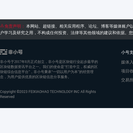
免责声明：
本网站、超链接、相关应用程序、论坛、博客等媒体账户
户学习及研究之用，不构成任何投资、法律等其他领域的建议和依据。您
小号
媒体
非小号于2017年8月正式创立，非小号是区块链行业起步最早的
区块链数据资讯平台之一。我们的使命是“打造中立，权威的区
项目
块链综合信息平台”，非小号秉承“一切以用户为本”的经营理
念，为用户提供优质的区块链信息分享服务。
交易
Copyright ©2023 FEIXIAOHAO TECHNOLOGY INC All Rights
Reserved