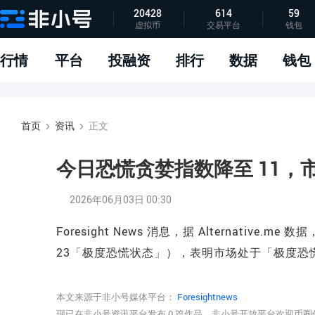
20428
614
59
虚拟币
交易平台
钱包
指标说明
APP下载
问题反馈
行情
平台
投融资
排行
数据
钱包
首页
资讯
正文
今日恐慌贪婪指数降至 11，
2026年06月03日 00:30
Foresight News 消息，据 Alternati
23「极度恐慌状态」），表明市场处于「极度恐
本文来源于非小号媒体平台：
Foresightnews
现已在非小号资讯平台发布 0 篇作品，非小号开放平台欢迎币