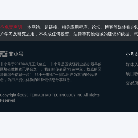
免责声明：
本网站、超链接、相关应用程序、论坛、博客等媒体账户
户学习及研究之用，不构成任何投资、法律等其他领域的建议和依据。您
小号
媒体
非小号于2017年8月正式创立，非小号是区块链行业起步最早的
区块链数据资讯平台之一。我们的使命是“打造中立，权威的区
项目
块链综合信息平台”，非小号秉承“一切以用户为本”的经营理
念，为用户提供优质的区块链信息分享服务。
交易
Copyright ©2023 FEIXIAOHAO TECHNOLOGY INC All Rights
Reserved