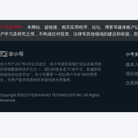
免责声明：
本网站、超链接、相关应用程序、论坛、博客等媒体账户
户学习及研究之用，不构成任何投资、法律等其他领域的建议和依据。您
小号
媒体
非小号于2017年8月正式创立，非小号是区块链行业起步最早的
区块链数据资讯平台之一。我们的使命是“打造中立，权威的区
项目
块链综合信息平台”，非小号秉承“一切以用户为本”的经营理
念，为用户提供优质的区块链信息分享服务。
交易
Copyright ©2023 FEIXIAOHAO TECHNOLOGY INC All Rights
Reserved