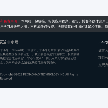
免责声明：
本网站、超链接、相关应用程序、论坛、博客等媒体账户
户学习及研究之用，不构成任何投资、法律等其他领域的建议和依据。您
小号
媒体
非小号于2017年8月正式创立，非小号是区块链行业起步最早的
区块链数据资讯平台之一。我们的使命是“打造中立，权威的区
项目
块链综合信息平台”，非小号秉承“一切以用户为本”的经营理
念，为用户提供优质的区块链信息分享服务。
交易
Copyright ©2023 FEIXIAOHAO TECHNOLOGY INC All Rights
Reserved