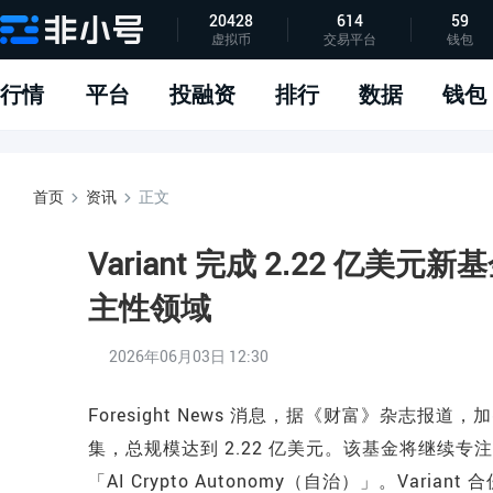
20428
614
59
虚拟币
交易平台
钱包
指标说明
APP下载
问题反馈
行情
平台
投融资
排行
数据
钱包
首页
资讯
正文
Variant 完成 2.22 亿
主性领域
2026年06月03日 12:30
Foresight News 消息，据《财富》杂志报道，加密与
集，总规模达到 2.22 亿美元。该基金将继续
「AI Crypto Autonomy（自治）」。Varia