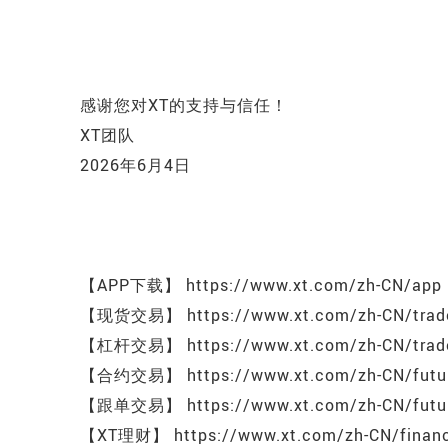
感谢您对XT的支持与信任！
XT团队
2026年6月4日
【APP下载】 https://www.xt.com/zh-CN/app
【现货交易】 https://www.xt.com/zh-CN/trade
【杠杆交易】 https://www.xt.com/zh-CN/trade
【合约交易】 https://www.xt.com/zh-CN/future
【跟单交易】 https://www.xt.com/zh-CN/future
【XT理财】 https://www.xt.com/zh-CN/financ