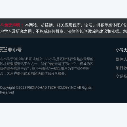
免责声明：
本网站、超链接、相关应用程序、论坛、博客等媒体账户
户学习及研究之用，不构成任何投资、法律等其他领域的建议和依据。您
小号
媒体
非小号于2017年8月正式创立，非小号是区块链行业起步最早的
区块链数据资讯平台之一。我们的使命是“打造中立，权威的区
项目
块链综合信息平台”，非小号秉承“一切以用户为本”的经营理
念，为用户提供优质的区块链信息分享服务。
交易
Copyright ©2023 FEIXIAOHAO TECHNOLOGY INC All Rights
Reserved