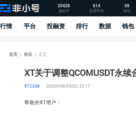
20428
614
59
虚拟币
交易平台
钱包
指标说明
APP下载
问题反馈
行情
平台
投融资
排行
数据
钱包
首页
资讯
正文
XT关于调整QCOMUSDT
XT.COM
2026年06月03日 22:17
尊敬的XT用户：