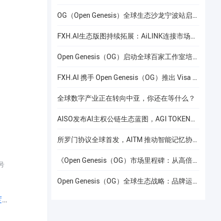
OG（Open Genesis）全球生态沙龙宁波站启幕，聚焦AI × Web3共识与应用落地
FXH.AI生态版图持续拓展：AiLINK连接市场数据、AI洞察与安全协作
Open Genesis（OG）启动全球百家工作室培养计划
FXH.AI 携手 Open Genesis（OG）推出 Visa 联名实体卡
全球数字产业正在转向中亚，你还在等什么？
AISO发布AI主权公链生态蓝图，AGI TOKEN计划于12月24日上线Gate.io
所罗门协议全球首发，AITM 推动智能记忆协议进入全球协作阶段
《Open Genesis（OG）市场里程碑：从高倍增长到共识流动性的价值重构》
号
Open Genesis（OG）全球生态战略：品牌运营赋能下的线下共识网络建设
」