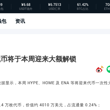
59
¥6.68
¥6.7513
61.42%
7G
钱包
USDT场外
USD汇率
BTC占比
ETH
钱包
资讯
 等代币将于本周迎来大额解锁
locks 数据显示，本周 HYPE、HOME 及 ENA 等将迎来代币一次性
锁 53.4 万枚代币，价值约 4010 万美元，占流通量 0.24%；