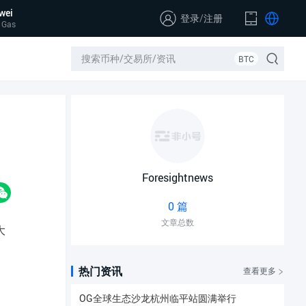
wei
登录
/
注册
 Gas
BTC
Foresightnews
0 篇
文章总数
大
热门资讯
查看更多
OG全球生态沙龙杭州临平站圆满举行