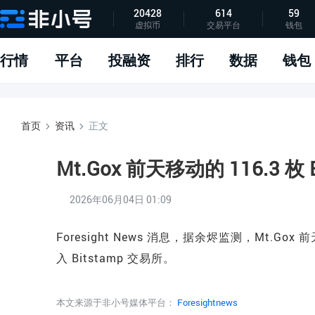
20428
614
59
虚拟币
交易平台
钱包
指标说明
APP下载
问题反馈
行情
平台
投融资
排行
数据
钱包
首页
资讯
正文
Mt.Gox 前天移动的 116.3 枚 
2026年06月04日 01:09
Foresight News 消息，据余烬监测，Mt.Gox
入 Bitstamp 交易所。
本文来源于非小号媒体平台：
Foresightnews