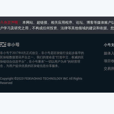
免责声明：
本网站、超链接、相关应用程序、论坛、博客等媒体账户
户学习及研究之用，不构成任何投资、法律等其他领域的建议和依据。您
小号
媒体
非小号于2017年8月正式创立，非小号是区块链行业起步最早的
区块链数据资讯平台之一。我们的使命是“打造中立，权威的区
项目
块链综合信息平台”，非小号秉承“一切以用户为本”的经营理
念，为用户提供优质的区块链信息分享服务。
交易
Copyright ©2023 FEIXIAOHAO TECHNOLOGY INC All Rights
Reserved