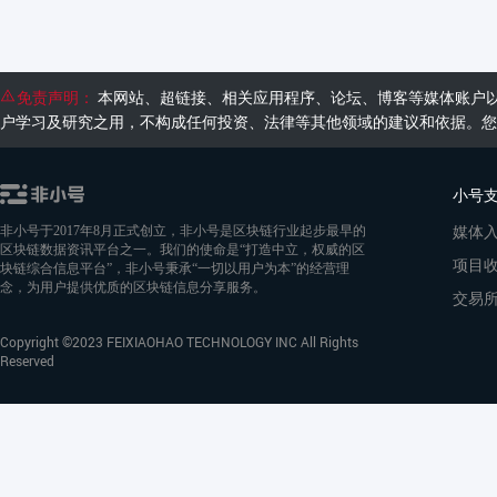
免责声明：
本网站、超链接、相关应用程序、论坛、博客等媒体账户
户学习及研究之用，不构成任何投资、法律等其他领域的建议和依据。您
小号
媒体
非小号于2017年8月正式创立，非小号是区块链行业起步最早的
区块链数据资讯平台之一。我们的使命是“打造中立，权威的区
项目
块链综合信息平台”，非小号秉承“一切以用户为本”的经营理
念，为用户提供优质的区块链信息分享服务。
交易
Copyright ©2023 FEIXIAOHAO TECHNOLOGY INC All Rights
Reserved