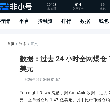
20428
614
59
虚拟币
交易平台
钱包
指标说明
APP下载
问题反馈
行情
平台
投融资
排行
数据
钱包
首页
资讯
正文
数据：过去 24 小时全网爆仓 1
美元
2026年06月04日 01:57
Foresight News 消息，据 CoinAnk 数据，
元，空单爆仓约 1.47 亿美元。其中比特币爆仓约 