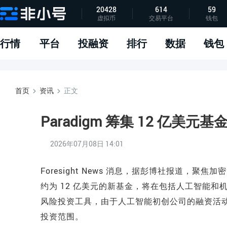
20428
614
59
虚拟币
交易平台
钱包
指标说明
APP下载
问题反馈
行情
平台
投融资
排行
数据
钱包
首页
资讯
正文
Paradigm 筹集 12 亿
2026年07月08日 14:01
Foresight News 消息，据彭博社报道，聚焦
约为 12 亿美元的新基金，将在包括人工智能
风险投资工具，由于人工智能初创公司的融资活动激
投资范围。