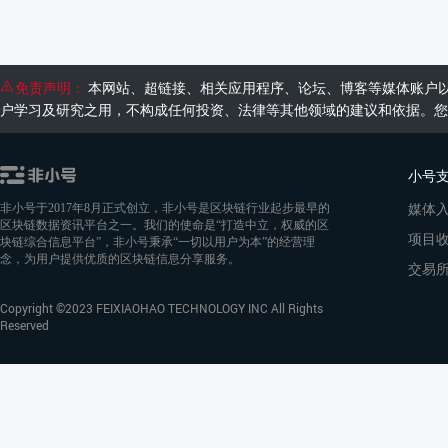
免责声明：
本网站、超链接、相关应用程序、论坛、博客等媒体账户
户学习及研究之用，不构成任何投资、法律等其他领域的建议和依据。您
小号
媒体
非小号于2017年8月正式创立，非小号是区块链行业起步最早的
区块链数据资讯平台之一。我们的使命是“打造中立，权威的区
项目
块链综合信息平台”，非小号秉承“一切以用户为本”的经营理
念，为用户提供优质的区块链信息分享服务。
交易
Copyright ©2023 FEIXIAOHAO TECHNOLOGY INC All Rights
Reserved