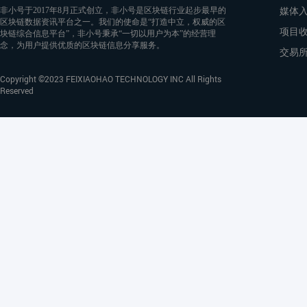
媒体
非小号于2017年8月正式创立，非小号是区块链行业起步最早的
区块链数据资讯平台之一。我们的使命是“打造中立，权威的区
项目
块链综合信息平台”，非小号秉承“一切以用户为本”的经营理
念，为用户提供优质的区块链信息分享服务。
交易
Copyright ©2023 FEIXIAOHAO TECHNOLOGY INC All Rights
Reserved