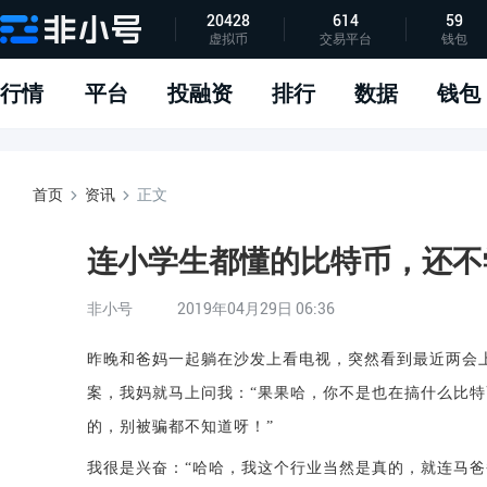
20428
614
59
虚拟币
交易平台
钱包
指标说明
APP下载
问题反馈
行情
平台
投融资
排行
数据
钱包
首页
资讯
正文
连小学生都懂的比特币，还不学
非小号
2019年04月29日 06:36
昨晚和爸妈一起躺在沙发上看电视，突然看到最近两会
案，我妈就马上问我：
“果果哈，你不是也在搞什么比
的，别被骗都不知道呀！”
我很是兴奋：
“哈哈，我这个行业当然是真的，就连马