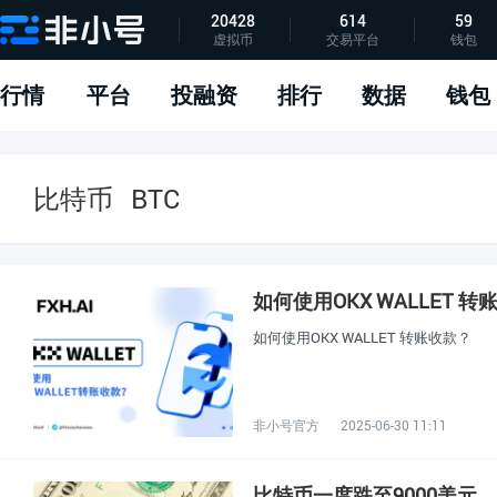
20428
614
59
虚拟币
交易平台
钱包
指标说明
APP下载
问题反馈
行情
平台
投融资
排行
数据
钱包
比特币
BTC
如何使用OKX WALLET 转
如何使用OKX WALLET 转账收款？
非小号官方
2025-06-30 11:11
比特币一度跌至9000美元