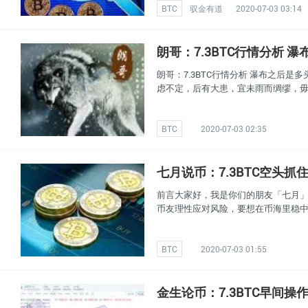
BTC
驭金有道
2020-07-03 03:14
朗哥：7.3BTC行情分析
朗哥：7.3BTC行情分析 瀑布之后
虑不定，后有大患，宜未雨而绸缪，
BTC
2020-07-03 02:35
七月说币：7.3BTC空头
前言大家好，我是你们的朋友「七月」
币友理性应对风险，要想在币海里稳
BTC
2020-07-03 01:55
金生论币：7.3BTC早间操