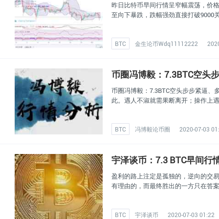
昨日比特币早间行情呈窄幅震荡，价
至向下暴跌，跌幅强劲直接打破9000
BTC
金生论币Wdq11112222
2020
币圈冯博毅：7.3BTC空
币圈冯博毅：7.3BTC空头步步紧逼
此。遇人不淑就需果断离开；操作上
BTC
冯博毅论币圈
2020-07-03 01
宇泽谈币：7.3 BTC早
盈利的路上注定是孤独的，逆向的交易
有理由的，而最终胜出的一方只在答
BTC
宇泽谈币
2020-07-03 01:22