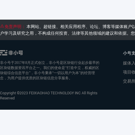
免责声明：
本网站、超链接、相关应用程序、论坛、博客等媒体账户
户学习及研究之用，不构成任何投资、法律等其他领域的建议和依据。您
小号
媒体
非小号于2017年8月正式创立，非小号是区块链行业起步最早的
区块链数据资讯平台之一。我们的使命是“打造中立，权威的区
项目
块链综合信息平台”，非小号秉承“一切以用户为本”的经营理
念，为用户提供优质的区块链信息分享服务。
交易
Copyright ©2023 FEIXIAOHAO TECHNOLOGY INC All Rights
Reserved