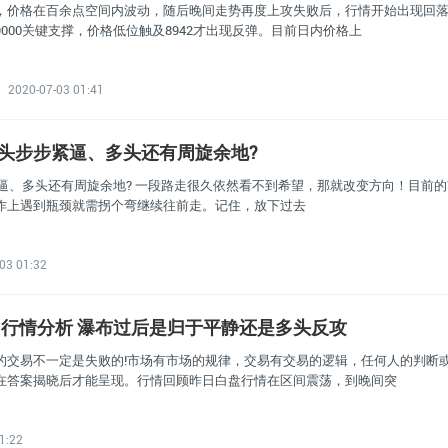
，价格在百余点空间内波动，随后晚间走势再度上攻失败后，行情开始出现回
000关键支撑，价格低位触及8942才出现反弹。目前日内价格上
2020-07-03 01:41
C空头步步紧逼、多头还有周旋余地?
步紧逼、多头还有周旋余地? 一段路走很久依然看不到希望，那就改变方向！目前
作上遇到瓶颈就需拐个弯继续往前走。记住，放下过去
03 01:32
C早间行情分析 瀑布过后是归于平静还是多头反攻
的交易不一定是失败的!市场有市场的规律，交易有交易的逻辑，任何人的判断
在答案揭晓后才能呈现。行情回顾昨日白盘行情在区间震荡，到晚间突
1:22