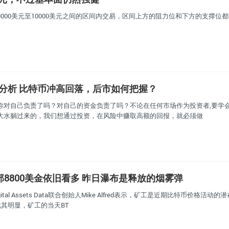
000美元至10000美元之间的区间内交易，区间上方的阻力位和下方的支撑位
行情分析 比特币冲高回落，后市如何把握？
你对自己负责了吗？对自己的资金负责了吗？不论在任何市场作为投资者,要学
大水躺过来的，我们想通过投资，在风险中赚取高额的回报，就必须做
部8800美金依旧看多 昨日瀑布是释放的烟雾弹
al Assets Data联合创始人Mike Alfred表示，矿工是近期比特币价格活动
尤其明显，矿工的当天BT