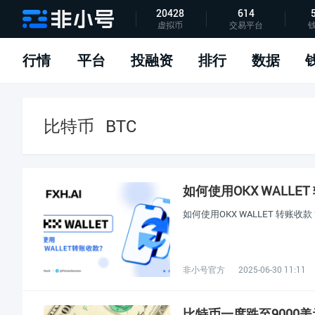
20428
614
虚拟币
交易平台
指标说明
APP下载
问题反馈
行情
平台
投融资
排行
数据
比特币
BTC
如何使用OKX WALLE
如何使用OKX WALLET 转账收款
非小号官方
2025-06-30 11:11
比特币一度跌至9000