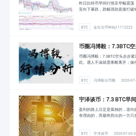
昨日比特币早间行情呈窄幅震荡
至向下暴跌，跌幅强劲直接打破9
BTC
金生论币Wdq11112222
币圈冯博毅：7.3BT
币圈冯博毅：7.3BTC空头步
此。遇人不淑就需果断离开；操
BTC
冯博毅论币圈
2020-07-
宇泽谈币：7.3 BT
盈利的路上注定是孤独的，逆向
有理由的，而最终胜出的一方只
BTC
宇泽谈币
2020-07-03 0