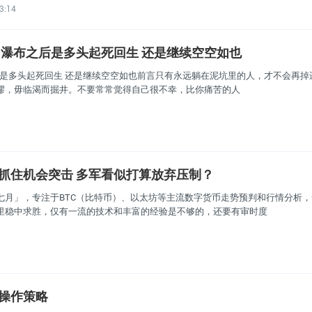
3:14
分析 瀑布之后是多头起死回生 还是继续空空如也
布之后是多头起死回生 还是继续空空如也前言只有永远躺在泥坑里的人，才不会再
缪，毋临渴而掘井。不要常常觉得自己很不幸，比你痛苦的人
空头抓住机会突击 多军看似打算放弃压制？
七月」，专注于BTC（比特币）、以太坊等主流数字货币走势预判和行情分析
里稳中求胜，仅有一流的技术和丰富的经验是不够的，还要有审时度
间操作策略