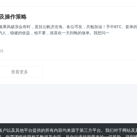
析及操作策略
作策略乘风破浪会有时，直挂云帆济沧海。各位币友，共勉加油！手中BTC、套单
的人，稳健的收益，他不要，就喜欢一天到晚的做单。我想问一
03
查看更多
账户以及其他平台提供的所有内容均来源于第三方平台。我们对于网站及
据。您需谨慎使用相关数据及内容，并自行承担所带来的一切风险。强烈