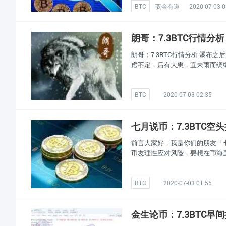
BTC
驭金有道
2020-07-03 0
朗哥：7.3BTC行情
朗哥：7.3BTC行情分析 瀑
虑不定，后有大患，宜未雨而绸
BTC
2020-07-03 02:35
七月说币：7.3BTC
前言大家好，我是你们的朋友「
币友理性应对风险，要想在币海
BTC
2020-07-03 01:55
金生论币：7.3BTC早