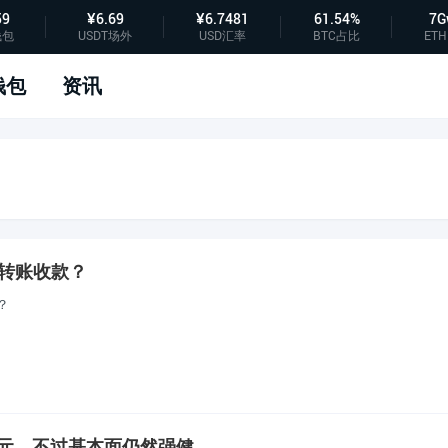
59
¥6.69
¥6.7481
61.54%
7G
钱包
USDT场外
USD汇率
BTC占比
ETH
钱包
资讯
T 转账收款？
？
美元，不过基本面仍然强健