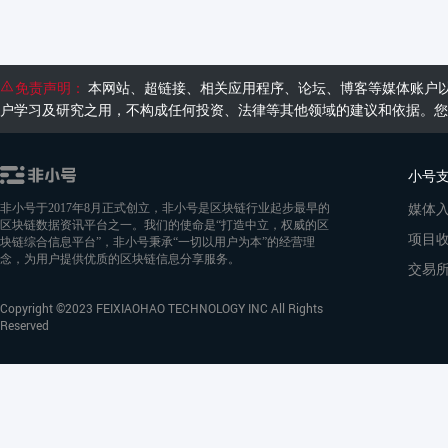
免责声明：
本网站、超链接、相关应用程序、论坛、博客等媒体账户
户学习及研究之用，不构成任何投资、法律等其他领域的建议和依据。您
小号
媒体
非小号于2017年8月正式创立，非小号是区块链行业起步最早的
区块链数据资讯平台之一。我们的使命是“打造中立，权威的区
项目
块链综合信息平台”，非小号秉承“一切以用户为本”的经营理
念，为用户提供优质的区块链信息分享服务。
交易
Copyright ©2023 FEIXIAOHAO TECHNOLOGY INC All Rights
Reserved