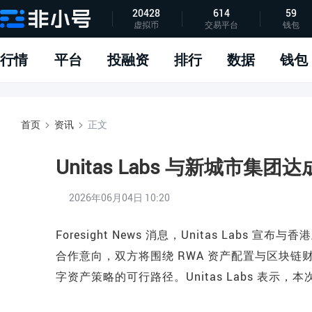
20428
614
59
虚拟币
交易平台
钱包
指标说明
APP下载
问题反馈
行情
平台
投融资
排行
数据
钱包
首页
资讯
正文
Unitas Labs 与新城市集团
2026年06月04日 10:20
Foresight News 消息，Unitas Labs 
合作意向，双方将围绕 RWA 资产配置与区块
字资产策略的可行路径。Unitas Labs 表