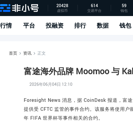
20428
614
59
虚拟币
交易平台
钱包
指标说明
APP下载
问题反馈
行情
平台
投融资
排行
数据
钱包
首页
资讯
正文
富途海外品牌 Moomoo 与 K
2026年06月04日 12:10
Foresight News 消息，据 CoinDesk 报
提供受 CFTC 监管的事件合约。该服务将使用户
年 FIFA 世界杯等事件相关的合约。