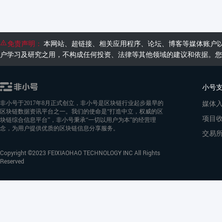
免责声明：
本网站、超链接、相关应用程序、论坛、博客等媒体账户
户学习及研究之用，不构成任何投资、法律等其他领域的建议和依据。您
小号
媒体
非小号于2017年8月正式创立，非小号是区块链行业起步最早的
区块链数据资讯平台之一。我们的使命是“打造中立，权威的区
项目
块链综合信息平台”，非小号秉承“一切以用户为本”的经营理
念，为用户提供优质的区块链信息分享服务。
交易
Copyright ©2023 FEIXIAOHAO TECHNOLOGY INC All Rights
Reserved